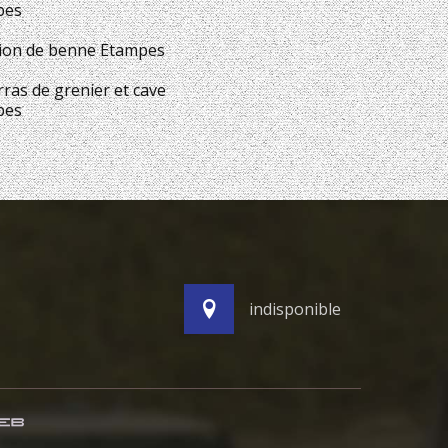
pes
ion de benne Etampes
ras de grenier et cave
pes
indisponible