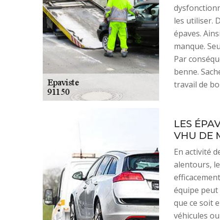
dysfonctionn
les utiliser.
épaves. Ainsi
manque. Seul
Par conséque
benne. Sache
travail de bo
LES ÉPA
VHU DE 
En activité 
alentours, 
efficacemen
équipe peut 
que ce soit 
véhicules o