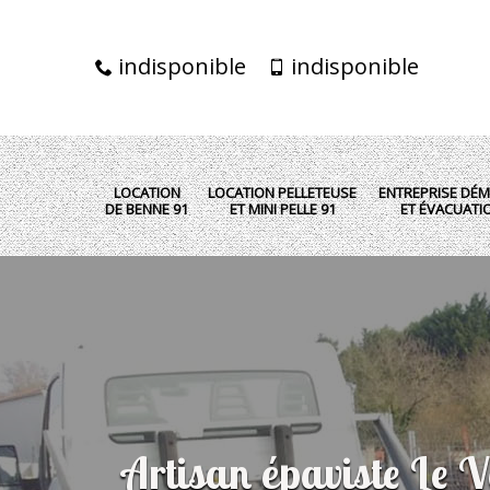
indisponible
indisponible
LOCATION
LOCATION PELLETEUSE
ENTREPRISE DÉM
DE BENNE 91
ET MINI PELLE 91
ET ÉVACUATI
Artisan épaviste Le 