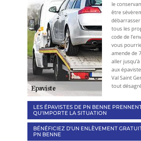
le conservan
être sévèrem
débarrasser
tous les pro
code de l’en
vous pourri
amende de 7
aller jusqu’à
aux épavist
Val Saint Ge
tout désagr
LES ÉPAVISTES DE PN BENNE PRENNEN
QU’IMPORTE LA SITUATION
BÉNÉFICIEZ D’UN ENLÈVEMENT GRATUIT
PN BENNE