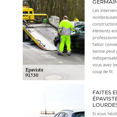
GERMAI
Les intervent
nombreuses. 
construction
éléments enc
professionne
falloir convi
benne peut ê
indispensabl
vous avez be
coup de fil.
FAITES 
ÉPAVIST
LOURDES
Si vous hési