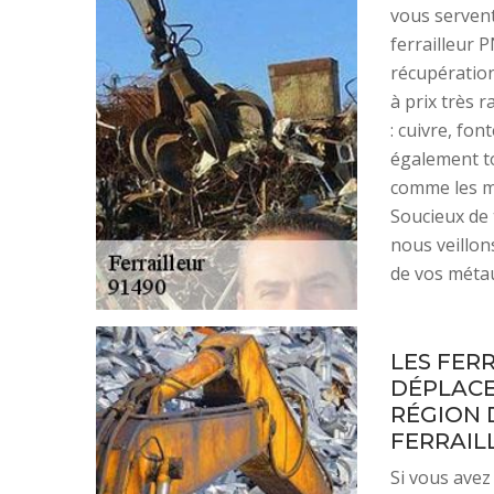
vous servent
ferrailleur 
récupératio
à prix très 
: cuivre, fon
également to
comme les mo
Soucieux de t
nous veillon
de vos méta
LES FER
DÉPLACE
RÉGION 
FERRAIL
Si vous avez