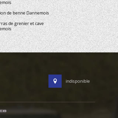
emois
ion de benne Dannemois
ras de grenier et cave
emois
indisponible