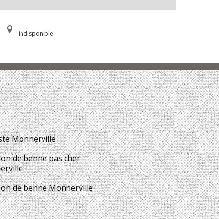
indisponible
ste Monnerville
ion de benne pas cher
rville
ion de benne Monnerville