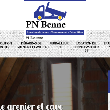
OLITION
DÉBARRAS DE
FERRAILLEUR
LOCATION DE
EPA
ON 91
GRENIER ET CAVE 91
91
BENNE PAS CHER
91
e grenier et cave