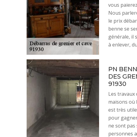
vous paierez
Nous parlero
le prix déba
benne se ser
générale, il
à enlever, du
PN BENN
DES GRE
91930
Les travaux 
maisons où l
est très util
pour gagner 
ne sont pas 
personnes a