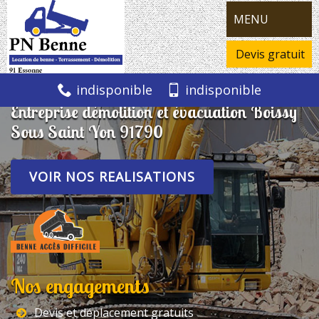
MENU
Devis gratuit
indisponible
indisponible
Entreprise démolition et évacuation Boissy
Sous Saint Yon 91790
VOIR NOS REALISATIONS
Nos engagements
Devis et déplacement gratuits