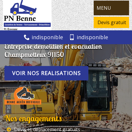
MENU
Devis gratuit
indisponible
indisponible
Entreprise démolition et évacuation
Champmotteux 91150
VOIR NOS REALISATIONS
Nos engagements
Devis et déplacement gratuits