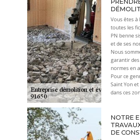
PRENDRE
DÉMOLIT
Vous êtes à 
toutes les f
PN benne sis
et de ses n
Nous sommes
garantir des
normes en as
Pour ce genr
Saint Yon et
dans ces zon
NOTRE E
TRAVAUX
DE CON