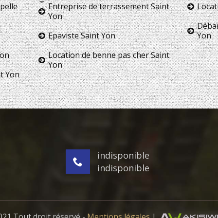
pelle
Entreprise de terrassement Saint
Locat
Yon
Débar
Epaviste Saint Yon
Yon
Yon
Location de benne pas cher Saint
Yon
nt Yon
indisponible
indisponible
21 Tout droit réservé -
Mentions légales
|