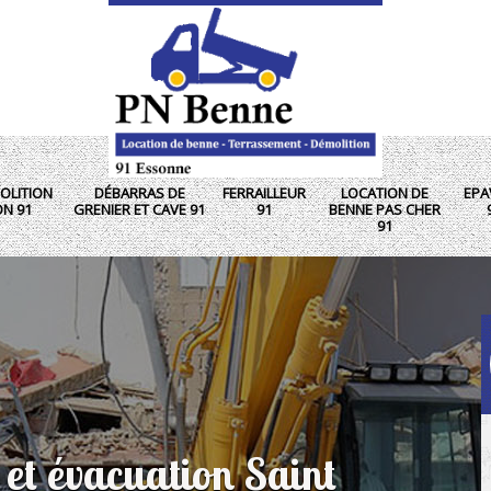
OLITION
DÉBARRAS DE
FERRAILLEUR
LOCATION DE
EPA
ON 91
GRENIER ET CAVE 91
91
BENNE PAS CHER
91
 et évacuation Saint