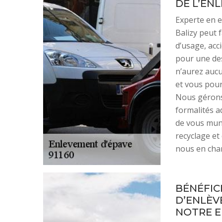
DE L’EN
Experte en 
Balizy peut 
d’usage, acc
pour une de
n’aurez auc
et vous pour
Nous gérons
formalités a
de vous muni
recyclage et
nous en cha
BÉNÉFIC
D’ENLÈV
NOTRE E