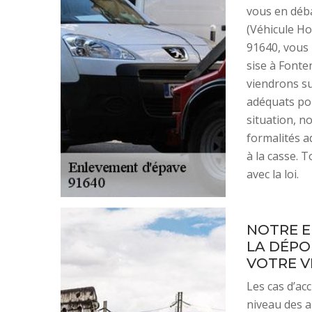
vous en déba
(Véhicule Ho
91640, vous 
sise à Fonte
viendrons su
adéquats pou
situation, n
formalités a
à la casse. 
avec la loi.
NOTRE E
LA DÉPO
VOTRE V
Les cas d’ac
niveau des a