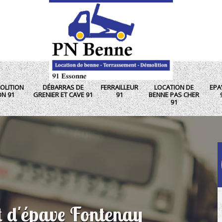
OLITION
DÉBARRAS DE
FERRAILLEUR
LOCATION DE
EPA
ON 91
GRENIER ET CAVE 91
91
BENNE PAS CHER
91
t d'épave Fontenay