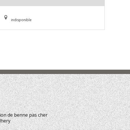
indisponible
ion de benne pas cher
lhery