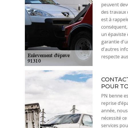
peuvent deven
des travaux d
est à rappele
conséquent, 
un épaviste 
garantie d'u
d'autres inf
respecte auss
CONTACT
POUR TO
PN benne est
reprise d’ép
année, nous
nécessité ce
services po