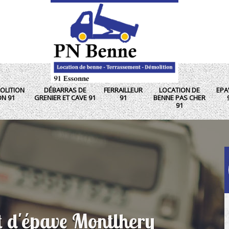
OLITION
DÉBARRAS DE
FERRAILLEUR
LOCATION DE
EPA
ON 91
GRENIER ET CAVE 91
91
BENNE PAS CHER
91
t d'épave Montlhery