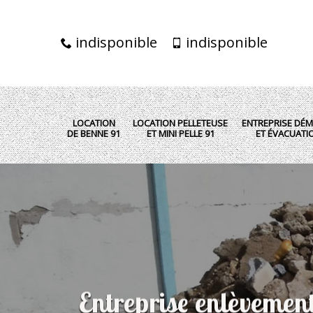
indisponible
indisponible
LOCATION
LOCATION PELLETEUSE
ENTREPRISE DÉM
DE BENNE 91
ET MINI PELLE 91
ET ÉVACUATI
Entreprise enlèvemen