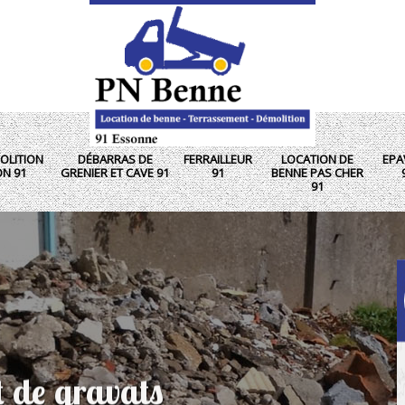
OLITION
DÉBARRAS DE
FERRAILLEUR
LOCATION DE
EPA
ON 91
GRENIER ET CAVE 91
91
BENNE PAS CHER
91
t de gravats