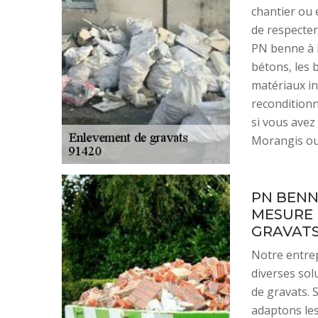
chantier ou 
de respecter
PN benne à 
bétons, les b
matériaux in
reconditionn
si vous avez
Morangis ou 
PN BENN
MESURE 
GRAVAT
Notre entre
diverses sol
de gravats. 
adaptons les