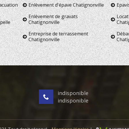
vacuation
Enlèvement d'épave Chatignonville
Epavi
Enlèvement de gravats
Locat
pelle
Chatignonville
Chati
Entreprise de terrassement
Débar
Chatignonville
Chati
indisponible
indisponible