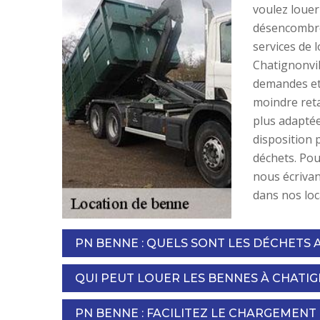
voulez loue
désencombre
services de 
Chatignonvil
demandes et 
moindre reta
plus adaptée
disposition 
déchets. Pou
nous écrivan
dans nos loc
PN BENNE : QUELS SONT LES DÉCHETS 
QUI PEUT LOUER LES BENNES À CHATIGN
PN BENNE : FACILITEZ LE CHARGEMENT