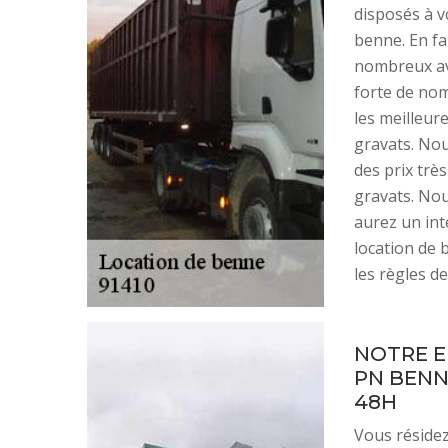
disposés à v
benne. En fa
nombreux av
forte de no
les meilleur
gravats. Nou
des prix trè
gravats. Nou
aurez un in
location de
les règles de
NOTRE E
PN BENN
48H
Vous résidez