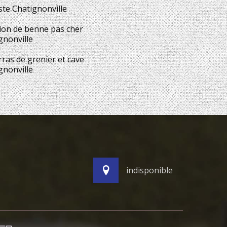
ste Chatignonville
ion de benne pas cher
gnonville
ras de grenier et cave
gnonville
indisponible