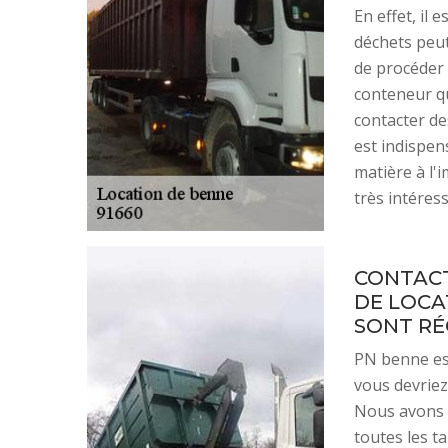
En effet, il 
déchets peut 
de procéder 
conteneur qu
contacter de
est indispen
matière à l'
très intéress
CONTACT
DE LOCA
SONT RÉ
PN benne est
vous devriez
Nous avons 
toutes les t