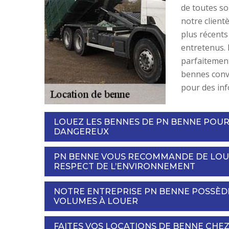
de toutes so
notre client
plus récents
entretenus.
parfaitement
bennes convi
pour des in
LOUEZ LES BENNES DE PN BENNE POUR
DANGEREUX
PN BENNE VOUS RECOMMANDE DE LOUE
RESPECT DE L’ENVIRONNEMENT
NOTRE ENTREPRISE PN BENNE POSSÈDE
VOLUMES À LOUER
FAITES VOS LOCATIONS DE BENNE CHE