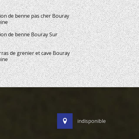
ion de benne pas cher Bouray
uine
ion de benne Bouray Sur
ras de grenier et cave Bouray
uine
indisponible