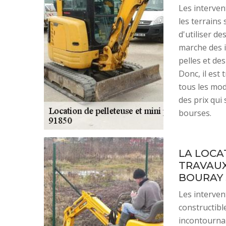
Les interven
les terrains 
d'utiliser d
marche des in
pelles et des
Donc, il est
tous les mod
des prix qui 
bourses.
LA LOCA
TRAVAUX
BOURAY 
Les interven
constructible
incontournab