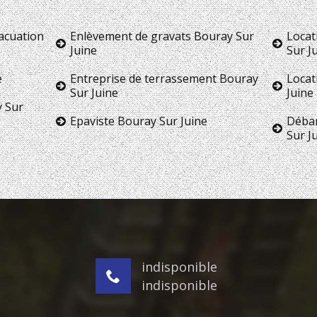
vacuation
Enlèvement de gravats Bouray Sur
Locat
Juine
Sur J
e
Entreprise de terrassement Bouray
Locat
Sur Juine
Juine
y Sur
Epaviste Bouray Sur Juine
Débar
Sur J
indisponible
indisponible