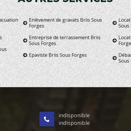
vacuation
Enlèvement de gravats Briis Sous
Locat
Forges
Sous 
s
Entreprise de terrassement Briis
Locat
Sous Forges
Forge
ous
Epaviste Briis Sous Forges
Débar
Sous 
indisponible
indisponible