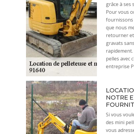
grâce à ses s
Pour vous or
fournissons 
que nous met
retourner et
gravats sans 
rapidement. 
pelles avec 
entreprise P
LOCATION
NOTRE E
FOURNIT
Si vous voul
des mini pel
vous adress