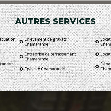
AUTRES SERVICES
vacuation
Enlèvement de gravats
Locat
Chamarande
Cham
Entreprise de terrassement
Locat
Chamarande
arande
Débar
Epaviste Chamarande
Cham