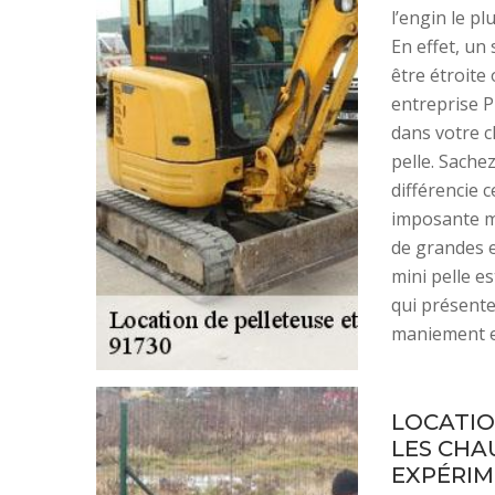
l’engin le pl
En effet, un 
être étroite
entreprise 
dans votre c
pelle. Sachez
différencie 
imposante ma
de grandes e
mini pelle e
qui présente
maniement es
LOCATION
LES CHA
EXPÉRIM