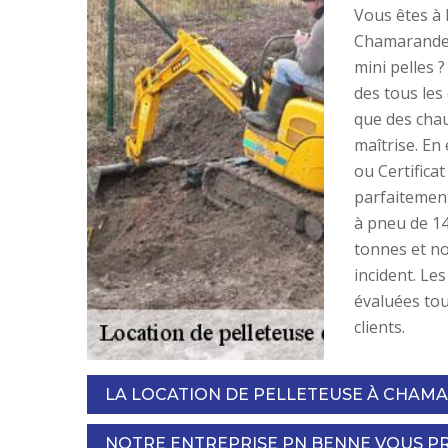
Vous êtes à 
Chamarande p
mini pelles 
des tous les
que des chau
maîtrise. En
ou Certificat
parfaitement
à pneu de 14
tonnes et no
incident. Le
évaluées tou
clients.
LA LOCATION DE PELLETEUSE À CHAM
NOTRE ENTREPRISE PN BENNE VOUS PR