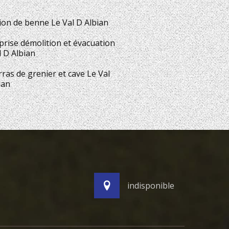
ion de benne Le Val D Albian
prise démolition et évacuation
l D Albian
ras de grenier et cave Le Val
ian
indisponible