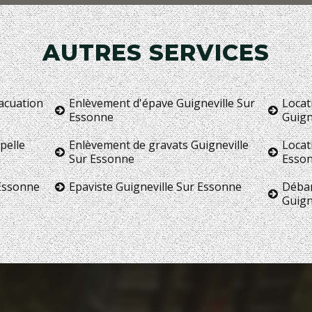
AUTRES SERVICES
vacuation
Enlèvement d'épave Guigneville Sur
Locat
Essonne
Guign
pelle
Enlèvement de gravats Guigneville
Locat
Sur Essonne
Esso
 Essonne
Epaviste Guigneville Sur Essonne
Débar
Guign