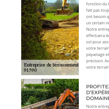
fonction du t
fait pas tou
ont besoin q
un certain n
Notre entre
effectuera d
sol pour ass
votre terrai
piquetage et
précision. A
votre terrai
PROFITE
D’EXPÉR
DOMAIN
Notre entrep