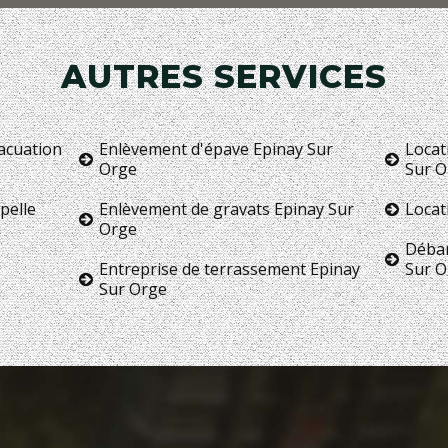
AUTRES SERVICES
vacuation
Enlèvement d'épave Epinay Sur
Locat
Orge
Sur O
pelle
Enlèvement de gravats Epinay Sur
Locat
Orge
Débar
Entreprise de terrassement Epinay
Sur O
Sur Orge