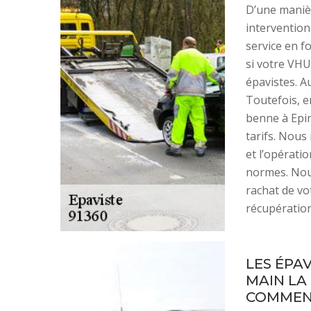
D’une maniè
intervention
service en f
si votre VHU
épavistes. Au
Toutefois, e
benne à Epin
tarifs. Nous
et l’opératio
normes. Nou
rachat de vo
récupération
LES ÉPA
MAIN LA
COMMENT