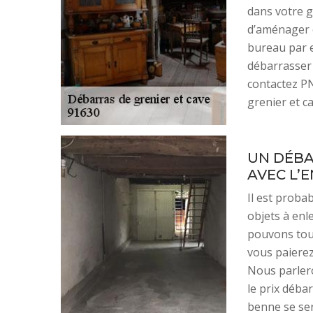
dans votre gr
d’aménager c
bureau par e
débarrasser 
contactez PN
grenier et c
UN DÉBA
AVEC L’
Il est proba
objets à enl
pouvons touj
vous paierez
Nous parlero
le prix déba
benne se ser