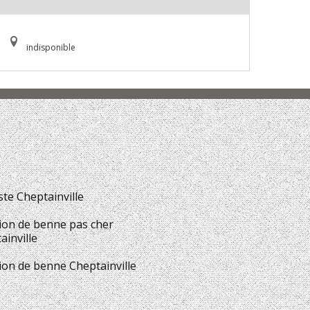
indisponible
ste Cheptainville
ion de benne pas cher
ainville
ion de benne Cheptainville