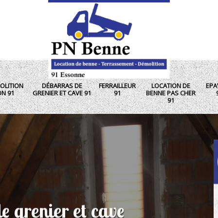
OLITION
DÉBARRAS DE
FERRAILLEUR
LOCATION DE
EPA
ON 91
GRENIER ET CAVE 91
91
BENNE PAS CHER
91
e grenier et cave