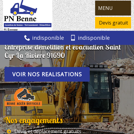
MENU
Devis gratuit
indisponible
indisponible
Entreprise démolition et évacuation Saint
Cyr La Riviere 91690
VOIR NOS REALISATIONS
Nos engagements
Devis et déplacement gratuits