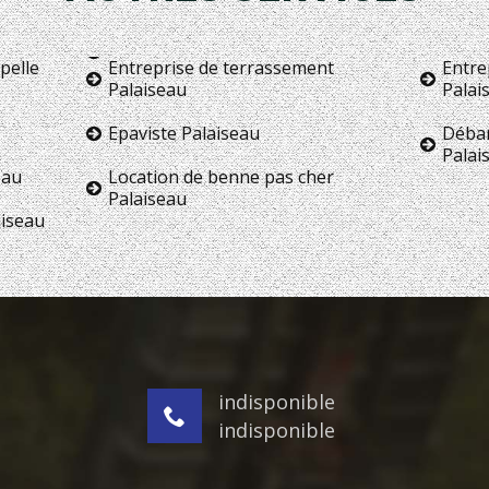
pelle
Entreprise de terrassement
Entre
Palaiseau
Palai
Epaviste Palaiseau
Débar
Palai
eau
Location de benne pas cher
Palaiseau
aiseau
indisponible
indisponible