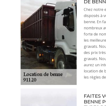
DE BENN
Chez notre 
disposés à v
benne. En fa
nombreux av
forte de no
les meilleur
gravats. Nou
des prix trè
gravats. Nou
aurez un in
location de
les règles de
FAITES 
BENNE P