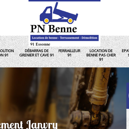
OLITION
DÉBARRAS DE
FERRAILLEUR
LOCATION DE
EPA
ON 91
GRENIER ET CAVE 91
91
BENNE PAS CHER
91
sement Janvry