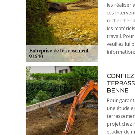
les réaliser 
ces intervent
rechercher d
les matériel
travail. Pou
veuillez lui 
informations,
CONFIEZ
TERRASS
BENNE
Pour garantir
une étude en
terrassement
projet chez 
étudier de m