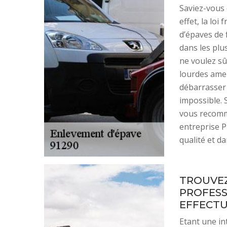
Saviez-vous 
effet, la loi
d’épaves de 
dans les plu
ne voulez sû
lourdes ame
débarrasser 
impossible. S
vous recomm
entreprise 
qualité et d
TROUVEZ
PROFESS
EFFECTU
Etant une in