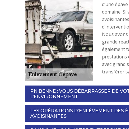
d’une épave 
domaine. Si v
avoisinantes
d’interventi
Nous avons d
grande réacti
également to
prestations 
avec grand s
transférer s
PN BENNE : VOUS DÉBARRASSER DE VO
L’ENVIRONNEMENT
LES OPÉRATIONS D'ENLÈVEMENT DES ÉP
AVOISINANTES